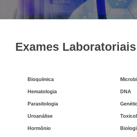
Exames Laboratoriais
Bioquímica
Microb
Hematologia
DNA
Parasitologia
Genéti
Uroanálise
Toxico
Hormônio
Biolog