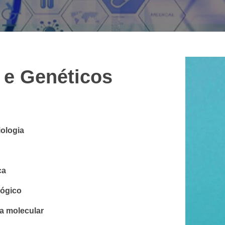
 e Genéticos
iologia
ca
lógico
ia molecular