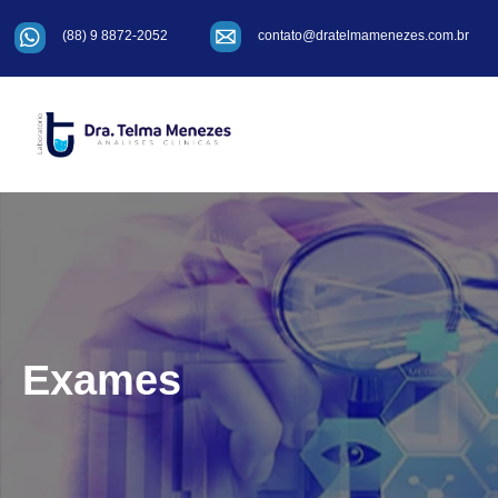
contato@dratelmamenezes.com.br
(88) 9 8872-2052
Exames